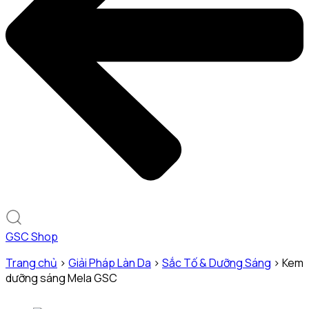
GSC Shop
Trang chủ
>
Giải Pháp Làn Da
>
Sắc Tố & Dưỡng Sáng
>
Kem
dưỡng sáng Mela GSC