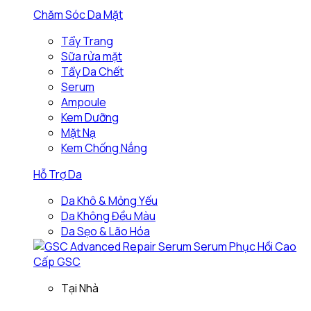
Chăm Sóc Da Mặt
Tẩy Trang
Sữa rửa mặt
Tẩy Da Chết
Serum
Ampoule
Kem Dưỡng
Mặt Nạ
Kem Chống Nắng
Hỗ Trợ Da
Da Khô & Mỏng Yếu
Da Không Đều Màu
Da Sẹo & Lão Hóa
Tại Nhà