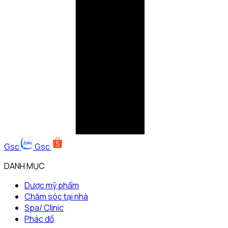
Gsc
Gsc
DANH MỤC
Dược mỹ phẩm
Chăm sóc tại nhà
Spa/ Clinic
Phác đồ