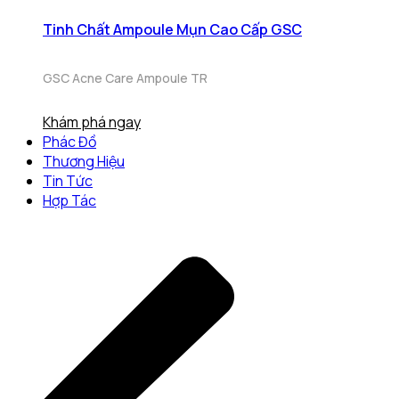
Tinh Chất Ampoule Mụn Cao Cấp GSC
GSC Acne Care Ampoule TR
Khám phá ngay
Phác Đồ
Thương Hiệu
Tin Tức
Hợp Tác