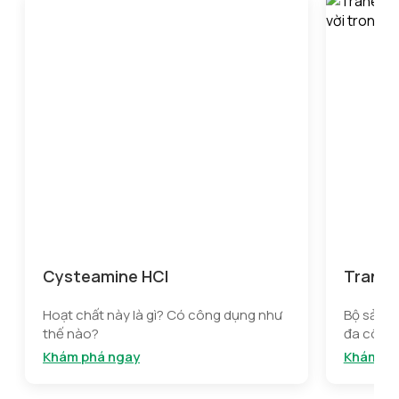
Cysteamine HCl
Tranex
Hoạt chất này là gì? Có công dụng như
Bộ sản p
thế nào?
đa công 
điểm
Khám phá ngay
Khám ph