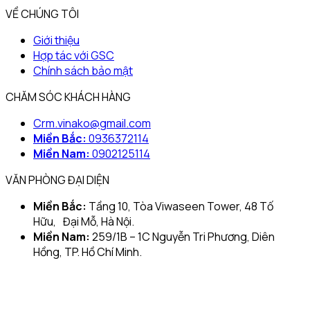
VỀ CHÚNG TÔI
Giới thiệu
Hợp tác với GSC
Chính sách bảo mật
CHĂM SÓC KHÁCH HÀNG
Crm.vinako@gmail.com
Miền Bắc:
0936372114
Miền Nam:
0902125114
VĂN PHÒNG ĐẠI DIỆN
Miền Bắc:
Tầng 10, Tòa Viwaseen Tower, 48 Tố
Hữu, Đại Mỗ, Hà Nội.
Miền Nam:
259/1B – 1C Nguyễn Tri Phương, Diên
Hồng, TP. Hồ Chí Minh.