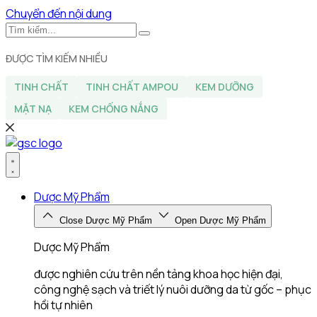
Chuyển đến nội dung
ĐƯỢC TÌM KIẾM NHIỀU
TINH CHẤT
TINH CHẤT AMPOU
KEM DƯỠNG
MẶT NẠ
KEM CHỐNG NẮNG
Dược Mỹ Phẩm
Close Dược Mỹ Phẩm
Open Dược Mỹ Phẩm
Dược Mỹ Phẩm
được nghiên cứu trên nền tảng khoa học hiện đại,
công nghệ sạch và triết lý nuôi dưỡng da từ gốc – phục
hồi tự nhiên