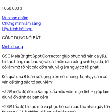
1.060.000
₫
Mua sản phẩm
Chứng minh lâm sàng
Liệu trình kết hợp
CÔNG DỤNG NỔI BẬT
Minh chứng
GSC Mela Bright Spot Corrector giúp phục hồi nền da yếu,
tái tạo hàng rào bảo vệ và cải thiện cân bằng sinh học da, từ
đó làm mờ rõ rệt các đốm nâu và giảm nguy cơ tái phát.
Kết quả sau 8 tuần sử dụng trên nền mỏng đỏ, nhạy cảm có
vấn đề tăng sắc tố sau viêm:
−32% mức độ đỏ da &amp; dấu hiệu viêm mạn tính – giúp làm
dịu và ổn định da ban đêm
+28% tốc độ tái tạo mô và phục hồi sau các tác nhân gây tổn
thương (UV, ô nhiễm, điều trị xâm lấn nhẹ)