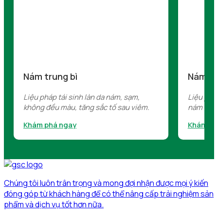
Nám trung bì
Nám th
Liệu pháp tái sinh làn da nám, sạm,
Liệu phá
không đều màu, tăng sắc tố sau viêm.
nám hỗn
Khám phá ngay
Khám ph
Chúng tôi luôn trân trọng và mong đợi nhận được mọi ý kiến
đóng góp từ khách hàng để có thể nâng cấp trải nghiệm sản
phẩm và dịch vụ tốt hơn nữa.