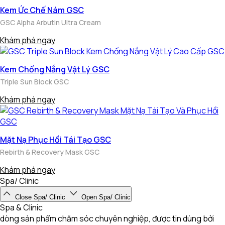
Kem Ức Chế Nám GSC
GSC Alpha Arbutin Ultra Cream
Khám phá ngay
Kem Chống Nắng Vật Lý GSC
Triple Sun Block GSC
Khám phá ngay
Mặt Nạ Phục Hồi Tái Tạo GSC
Rebirth & Recovery Mask GSC
Khám phá ngay
Spa/ Clinic
Close Spa/ Clinic
Open Spa/ Clinic
Spa & Clinic
dòng sản phẩm chăm sóc chuyên nghiệp, được tin dùng bởi