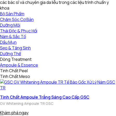
các bác sĩ và chuyên gia da liễu trong các liệu trình chuẩn y
khoa
Bộ Sản Phẩm
Chăm Sóc Cơ Bản
Dưỡng Môi
Thải Độc & Phục Hồi
Nám & Sắc Tố
Dầu Mụn
Sẹo & Tăng Sinh
Dưỡng Thể
Dòng Treatment
Ampoule & Essence
Tinh Chất Peel
Tinh Chất Meso
Tinh Chất Ampoule Trắng Sáng Cao Cấp GSC
GV Whitening Ampoule TR GSC
Khám phá ngay