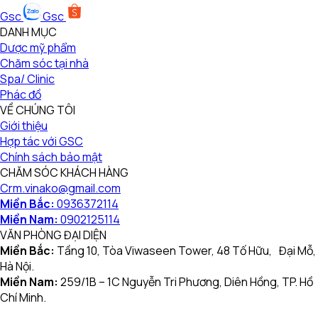
Gsc
Gsc
DANH MỤC
Dược mỹ phẩm
Chăm sóc tại nhà
Spa/ Clinic
Phác đồ
VỀ CHÚNG TÔI
Giới thiệu
Hợp tác với GSC
Chính sách bảo mật
CHĂM SÓC KHÁCH HÀNG
Crm.vinako@gmail.com
Miền Bắc:
0936372114
Miền Nam:
0902125114
VĂN PHÒNG ĐẠI DIỆN
Miền Bắc:
Tầng 10, Tòa Viwaseen Tower, 48 Tố Hữu, Đại Mỗ,
Hà Nội.
Miền Nam:
259/1B – 1C Nguyễn Tri Phương, Diên Hồng, TP. Hồ
Chí Minh.