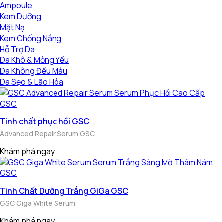
Ampoule
Kem Dưỡng
Mặt Nạ
Kem Chống Nắng
Hỗ Trợ Da
Da Khô & Mỏng Yếu
Da Không Đều Màu
Da Sẹo & Lão Hóa
Tinh chất phục hồi GSC
Advanced Repair Serum GSC
Khám phá ngay
Tinh Chất Dưỡng Trắng GiGa GSC
GSC Giga White Serum
Khám phá ngay