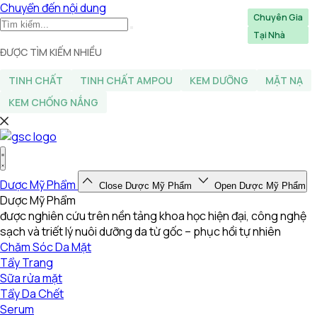
Chuyển đến nội dung
Chuyên Gia
Chuyên Gia
Chuyên Gia
Chuyên Gia
Chuyên Gia
Chuyên Gia
Tại Nhà
Tại Nhà
Tại Nhà
Tại Nhà
Tại Nhà
Tại Nhà
Tại Nhà
Tại Nhà
Tại Nhà
ĐƯỢC TÌM KIẾM NHIỀU
TINH CHẤT
TINH CHẤT AMPOU
KEM DƯỠNG
MẶT NẠ
KEM CHỐNG NẮNG
Dược Mỹ Phẩm
Close Dược Mỹ Phẩm
Open Dược Mỹ Phẩm
Dược Mỹ Phẩm
được nghiên cứu trên nền tảng khoa học hiện đại, công nghệ
sạch và triết lý nuôi dưỡng da từ gốc – phục hồi tự nhiên
Chăm Sóc Da Mặt
Tẩy Trang
Sữa rửa mặt
Tẩy Da Chết
Serum