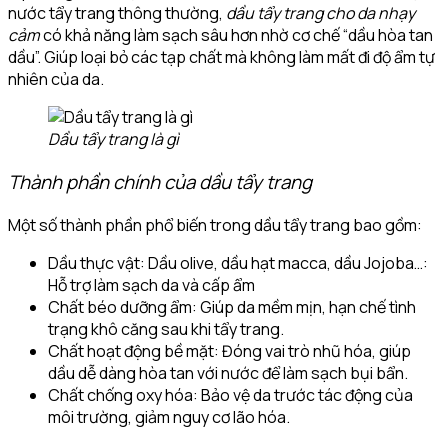
nước tẩy trang thông thường,
dầu tẩy trang cho da nhạy
cảm
có khả năng làm sạch sâu hơn nhờ cơ chế “dầu hòa tan
dầu”. Giúp loại bỏ các tạp chất mà không làm mất đi độ ẩm tự
nhiên của da.
Dầu tẩy trang là gì
Thành phần chính của dầu tẩy trang
Một số thành phần phổ biến trong dầu tẩy trang bao gồm:
Dầu thực vật: Dầu olive, dầu hạt macca, dầu Jojoba…:
Hỗ trợ làm sạch da và cấp ẩm
Chất béo dưỡng ẩm: Giúp da mềm mịn, hạn chế tình
trạng khô căng sau khi tẩy trang.
Chất hoạt động bề mặt: Đóng vai trò nhũ hóa, giúp
dầu dễ dàng hòa tan với nước để làm sạch bụi bẩn.
Chất chống oxy hóa: Bảo vệ da trước tác động của
môi trường, giảm nguy cơ lão hóa.