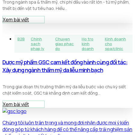
Trong ngành spa & thẩm mỹ, chi phí đầu vào rất lớn - từ mỹ phẩm,
thiết bị đến vật tư tiêu hao. Hiểu...
Xem bài viết
B2B
Chinh
Chuyen
Ho tro
Kinh doanh
sach
giao phac
kinh
cho
phap ly
do
doanh
spa/clinic
Dược mỹ phẩm GSC cam kết đồng hành cùng đối tác:
Xây dựng ngành thẩm mỹ da liễu minh bạch
Trong giai đoạn thị trường thẩm mỹ da liễu bước vào chu kỳ siết
chặt kiểm soát, GSC tái khẳng định cam kết đồng...
Xem bài viết
Chúng tôi luôn trân trọng và mong đợi nhận được mọi ý kiến
đóng góp từ khách hàng để có thể nâng cấp trải nghiệm sản