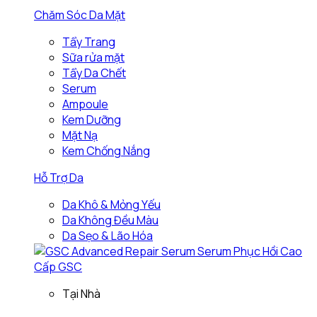
Chăm Sóc Da Mặt
Tẩy Trang
Sữa rửa mặt
Tẩy Da Chết
Serum
Ampoule
Kem Dưỡng
Mặt Nạ
Kem Chống Nắng
Hỗ Trợ Da
Da Khô & Mỏng Yếu
Da Không Đều Màu
Da Sẹo & Lão Hóa
Tại Nhà