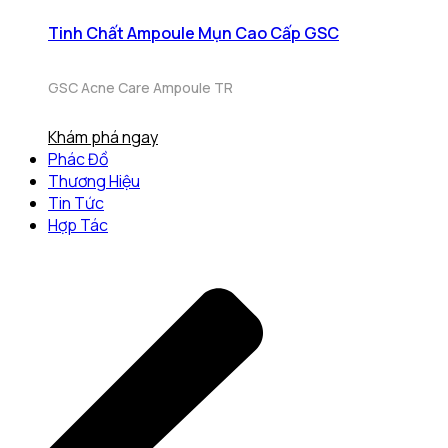
Tinh Chất Ampoule Mụn Cao Cấp GSC
GSC Acne Care Ampoule TR
Khám phá ngay
Phác Đồ
Thương Hiệu
Tin Tức
Hợp Tác