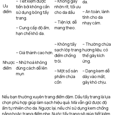
– Tiết kiệm được
– Không gây
da.
Ưu
tiền bởi không cần
nhờn rít, tối ưu
điểm
– An toàn, lành
sử dụng bông tẩy
cho da dầu
tính cho da
trang.
– Tiện lợi, dễ
nhạy cảm.
– Cung cấp độ ẩm,
mang theo.
hạn chế khô da.
– Không tẩy
– Thường chứa
sạch lớp trang
hương liệu, có
– Giá thành cao hơn.
điểm chống
thể gây kích
trôi.
ứng.
Nhược
– Nhữ hoá không
điểm
đúng cách dễ lên
– Một số sản
– Dạng kem dễ
mụn
phẩm chứa
dây vào mắt,
cồn
gây khó chịu.
Nếu bạn thường xuyên trang điểm đậm. Dầu tẩy trang là lựa
chọn phù hợp giúp làm sạch hiệu quả. Mà vẫn giữ được độ
ẩm tự nhiên cho da. Ngược lại, nếu chỉ sử dụng kem chống
nắng hoặc trang điểm nhẹ. Nước tẩy trang sẽ giúp tiết kiệm