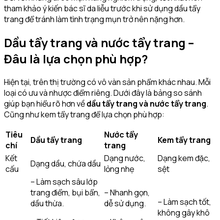
tham khảo ý kiến bác sĩ da liễu trước khi sử dụng dầu tẩy
trang để tránh làm tình trạng mụn trở nên nặng hơn.
Dầu tẩy trang và nước tẩy trang –
Đâu là lựa chọn phù hợp?
Hiện tại, trên thị trường có vô vàn sản phẩm khác nhau. Mỗi
loại có ưu và nhược điểm riêng. Dưới đây là bảng so sánh
giúp bạn hiểu rõ hơn về
dầu tẩy trang và nước tẩy trang
.
Cũng như kem tẩy trang để lựa chọn phù hợp:
Tiêu
Nước tẩy
Dầu tẩy trang
Kem tẩy trang
chí
trang
Kết
Dạng nước,
Dạng kem đặc,
Dạng dầu, chứa dầu
cấu
lỏng nhẹ
sệt
– Làm sạch sâu lớp
trang điểm, bụi bẩn,
– Nhanh gọn,
– Làm sạch tốt,
dầu thừa.
dễ sử dụng.
không gây khô