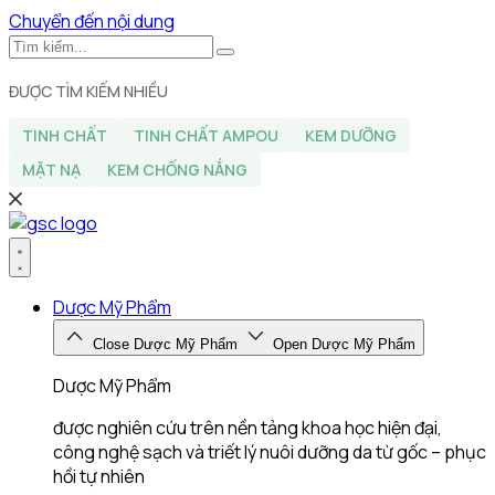
Chuyển đến nội dung
ĐƯỢC TÌM KIẾM NHIỀU
TINH CHẤT
TINH CHẤT AMPOU
KEM DƯỠNG
MẶT NẠ
KEM CHỐNG NẮNG
Dược Mỹ Phẩm
Close Dược Mỹ Phẩm
Open Dược Mỹ Phẩm
Dược Mỹ Phẩm
được nghiên cứu trên nền tảng khoa học hiện đại,
công nghệ sạch và triết lý nuôi dưỡng da từ gốc – phục
hồi tự nhiên