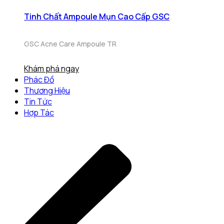
Tinh Chất Ampoule Mụn Cao Cấp GSC
GSC Acne Care Ampoule TR
Khám phá ngay
Phác Đồ
Thương Hiệu
Tin Tức
Hợp Tác