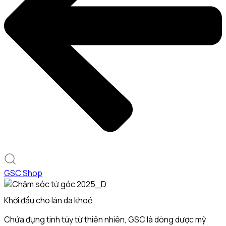
GSC Shop
Khởi đầu cho làn da khoẻ
Chứa đựng tinh túy từ thiên nhiên, GSC là dòng dược mỹ
G