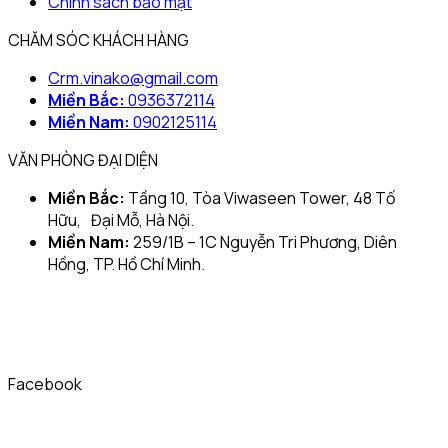
Chính sách bảo mật
CHĂM SÓC KHÁCH HÀNG
Crm.vinako@gmail.com
Miền Bắc:
0936372114
Miền Nam:
0902125114
VĂN PHÒNG ĐẠI DIỆN
Miền Bắc:
Tầng 10, Tòa Viwaseen Tower, 48 Tố
Hữu, Đại Mỗ, Hà Nội.
Miền Nam:
259/1B – 1C Nguyễn Tri Phương, Diên
Hồng, TP. Hồ Chí Minh.
Facebook