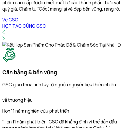
phẩm cao cấp được chiết xuất từ các thành phần thực vật
đ
quý giá. Chăm từ “Gốc”, mang lại vẻ đẹp bền vững, rạng rỡ.
Về GSC
HỢP TÁC CÙNG GSC
Cân bằng & bền vững
GSC giao thoa tinh túy từ nguồn nguyên liệu thiên nhiên.
G
về thương hiệu
Hơn 11 năm nghiên cứu phát triển
“Hơn 11 năm phát triển, GSC đã khẳng định vị thế dẫn đầu
trong ngành làm đẹp tại Việt Nam và khu vực Châu Á.”