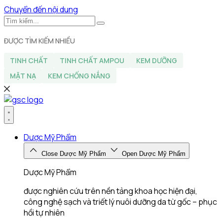
Chuyển đến nội dung
ĐƯỢC TÌM KIẾM NHIỀU
TINH CHẤT
TINH CHẤT AMPOU
KEM DƯỠNG
MẶT NẠ
KEM CHỐNG NẮNG
Dược Mỹ Phẩm
Close Dược Mỹ Phẩm
Open Dược Mỹ Phẩm
Dược Mỹ Phẩm
được nghiên cứu trên nền tảng khoa học hiện đại,
công nghệ sạch và triết lý nuôi dưỡng da từ gốc – phục
hồi tự nhiên