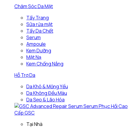
Chăm Sóc Da Mặt
Tẩy Trang
Sữa rửa mặt
Tẩy Da Chết
Serum
Ampoule
Kem Dưỡng
Mặt Nạ
Kem Chống Nắng
Hỗ Trợ Da
Da Khô & Mỏng Yếu
Da Không Đều Màu
Da Sẹo & Lão Hóa
Tại Nhà