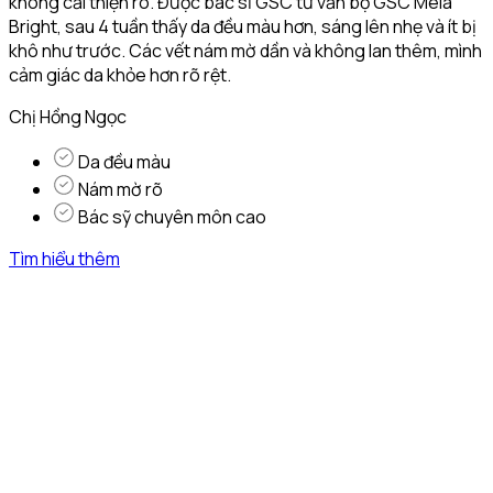
không cải thiện rõ. Được bác sĩ GSC tư vấn bộ GSC Mela
Bright, sau 4 tuần thấy da đều màu hơn, sáng lên nhẹ và ít bị
khô như trước. Các vết nám mờ dần và không lan thêm, mình
cảm giác da khỏe hơn rõ rệt.
Chị Hồng Ngọc
Da đều màu
Nám mờ rõ
Bác sỹ chuyên môn cao
Tìm hiểu thêm