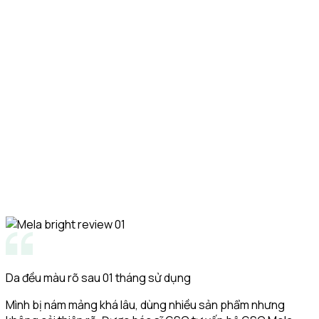
ngừa nám tái phát” tại TP. HCM.
G
c
Da đều màu rõ sau 01 tháng sử dụng
Mình bị nám mảng khá lâu, dùng nhiều sản phẩm nhưng