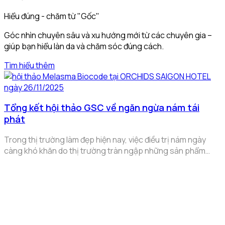
Hiểu đúng - chăm từ "Gốc"
Góc nhìn chuyên sâu và xu hướng mới từ các chuyên gia –
giúp bạn hiểu làn da và chăm sóc đúng cách.
Tìm hiểu thêm
Tổng kết hội thảo GSC về ngăn ngừa nám tái
phát
Trong thị trường làm đẹp hiện nay, việc điều trị nám ngày
càng khó khăn do thị trường tràn ngập những sản phẩm
“giả”, “lậu” và cơ sở thẩm mỹ kém chất lượng. Hàng loạt xử lý
sai phạm diễn ra trong năm 2025 vừa qua, không chỉ vậy hệ
lụy để lại còn là làn da bị tổn thương của hàng ngàn, hàng
triệu khách hàng. Thấu hiểu và mong muốn chia sẻ điều này
với khách hàng GSC đã tổ chức hội thảo “Melasma Biocode
– Ứng dụng phức hợp công nghệ Mela Bright Complex ngăn